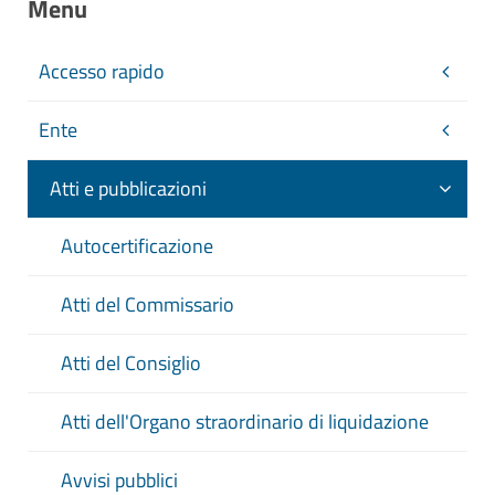
Menu
Accesso rapido
Titolo
Ente
Numero
Atti e pubblicazioni
Autocertificazione
Tipologia
Atti del Commissario
Ordinanza sindacale
Ordinanza dirigenziale
Decreto sindacale
Atti del Consiglio
Decreto dirigenziale
Decreto presidenziale
Atti dell'Organo straordinario di liquidazione
Data
Avvisi pubblici
Da