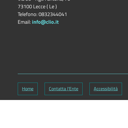
73100
Lecce
(
Le
)
Telefono: 0832344041
Email:
info@clio.it
Home
Contatta l'Ente
Accessibilità
Partita IVA: 02734350750
Responsabile gestione sito e aggiornamento conte